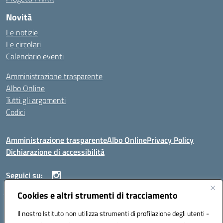
Novità
Le notizie
Le circolari
Calendario eventi
Amministrazione trasparente
Albo Online
Tutti gli argomenti
Codici
Amministrazione trasparente
Albo Online
Privacy Policy
Dichiarazione di accessibilità
Seguici su:
Cookies e altri strumenti di tracciamento
ISTITUTO ISTRUZIONE SUPERIORE ANGELO ROTH
Il nostro Istituto non utilizza strumenti di profilazione degli utenti -
VIA DIEZ 07041 ALGHERO (SS)