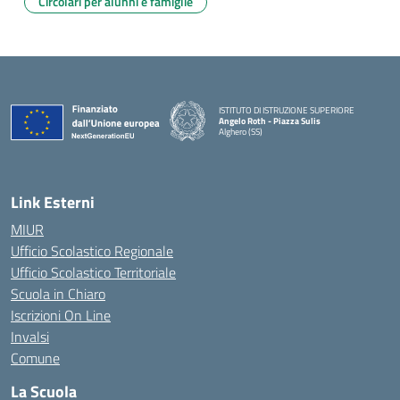
Circolari per alunni e famiglie
ISTITUTO DI ISTRUZIONE SUPERIORE
Angelo Roth - Piazza Sulis
Alghero (SS)
— Visita la pagina iniziale della scuola
Link Esterni
MIUR
Ufficio Scolastico Regionale
Ufficio Scolastico Territoriale
Scuola in Chiaro
Iscrizioni On Line
Invalsi
Comune
La Scuola