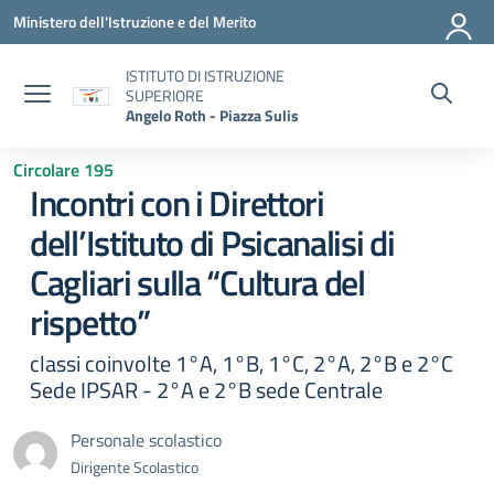
Vai ai contenuti
Vai al menu di navigazione
Vai al footer
Ministero dell'Istruzione e del Merito
ISTITUTO DI ISTRUZIONE
SUPERIORE
Angelo Roth - Piazza Sulis
Circolare 195
Incontri con i Direttori
dell’Istituto di Psicanalisi di
Cagliari sulla “Cultura del
rispetto”
classi coinvolte 1°A, 1°B, 1°C, 2°A, 2°B e 2°C
Sede IPSAR - 2°A e 2°B sede Centrale
Personale scolastico
Dirigente Scolastico