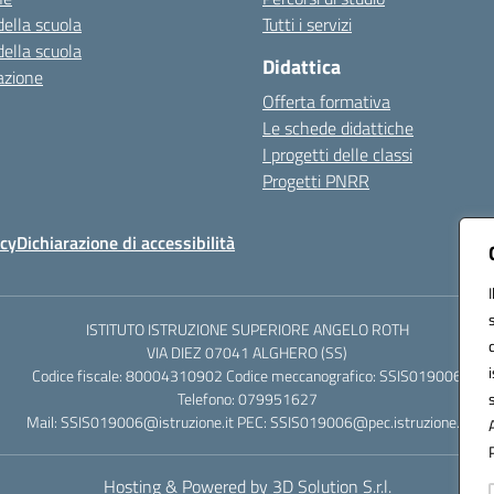
della scuola
Tutti i servizi
della scuola
Didattica
azione
Offerta formativa
Le schede didattiche
I progetti delle classi
Progetti PNRR
icy
Dichiarazione di accessibilità
ISTITUTO ISTRUZIONE SUPERIORE ANGELO ROTH
VIA DIEZ 07041 ALGHERO (SS)
Codice fiscale: 80004310902 Codice meccanografico: SSIS019006
Telefono: 079951627
Mail: SSIS019006@istruzione.it PEC: SSIS019006@pec.istruzione.it
Hosting & Powered by 3D Solution S.r.l.