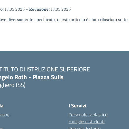
o:
13.05.2025
-
Revisione:
13.05.2025
ove diversamente specificato, questo articolo è stato rilasciato sott
STITUTO DI ISTRUZIONE SUPERIORE
gelo Roth - Piazza Sulis
ghero (SS)
Visita la pagina iniziale della scuola
la
I Servizi
zione
Personale scolastico
Famiglie e studenti
ne
Percorsi di studio