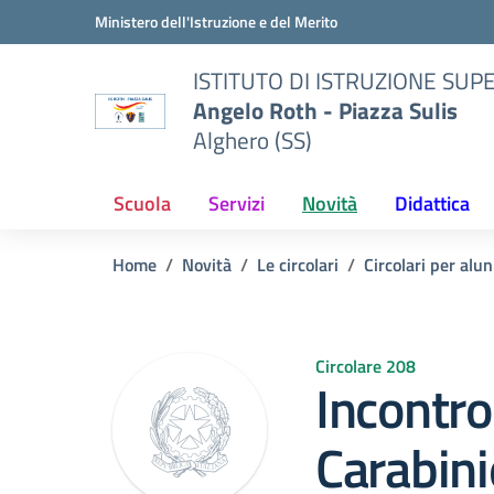
Vai ai contenuti
Vai al menu di navigazione
Vai al footer
Ministero dell'Istruzione e del Merito
ISTITUTO DI ISTRUZIONE SUP
Angelo Roth - Piazza Sulis
Alghero (SS)
Scuola
Servizi
Novità
Didattica
Home
Novità
Le circolari
Circolari per alun
Circolare 208
Incontro
Carabini