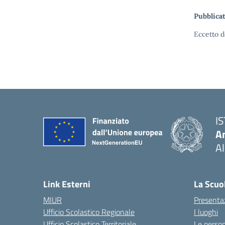
Pubblicat
Eccetto d
I
An
Al
— 
Link Esterni
La Scuo
MIUR
Presenta
Ufficio Scolastico Regionale
I luoghi
Ufficio Scolastico Territoriale
Le perso