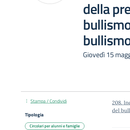
della pr
bullismo
bullism
Giovedì 15 magg
Stampa / Condividi
208. In
del bu
Tipologia
Circolari per alunni e famiglie