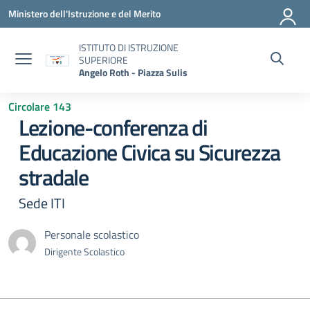
Vai ai contenuti
Vai al menu di navigazione
Vai al footer
Ministero dell'Istruzione e del Merito
ISTITUTO DI ISTRUZIONE
SUPERIORE
Angelo Roth - Piazza Sulis
Circolare 143
Lezione-conferenza di
Educazione Civica su Sicurezza
stradale
Sede ITI
Personale scolastico
Dirigente Scolastico