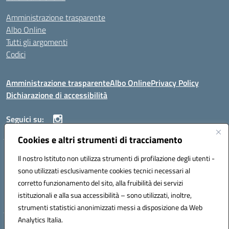
Amministrazione trasparente
Albo Online
Tutti gli argomenti
Codici
Amministrazione trasparente
Albo Online
Privacy Policy
Dichiarazione di accessibilità
Seguici su:
Cookies e altri strumenti di tracciamento
ISTITUTO ISTRUZIONE SUPERIORE ANGELO ROTH
Il nostro Istituto non utilizza strumenti di profilazione degli utenti -
VIA DIEZ 07041 ALGHERO (SS)
sono utilizzati esclusivamente cookies tecnici necessari al
Codice fiscale: 80004310902 Codice meccanografico: SSIS019006
corretto funzionamento del sito, alla fruibilità dei servizi
Telefono: 079951627
istituzionali e alla sua accessibilità – sono utilizzati, inoltre,
Mail: SSIS019006@istruzione.it PEC: SSIS019006@pec.istruzione.it
strumenti statistici anonimizzati messi a disposizione da Web
Analytics Italia.
Hosting & Powered by 3D Solution S.r.l.