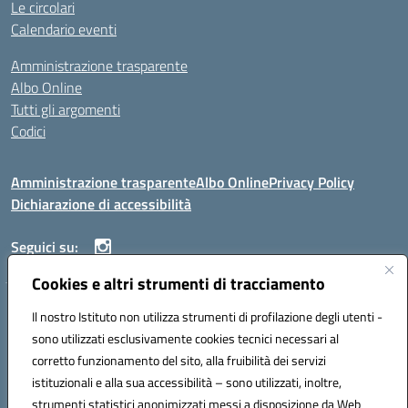
Le circolari
Calendario eventi
Amministrazione trasparente
Albo Online
Tutti gli argomenti
Codici
Amministrazione trasparente
Albo Online
Privacy Policy
Dichiarazione di accessibilità
Seguici su:
Cookies e altri strumenti di tracciamento
ISTITUTO ISTRUZIONE SUPERIORE ANGELO ROTH
Il nostro Istituto non utilizza strumenti di profilazione degli utenti -
VIA DIEZ 07041 ALGHERO (SS)
sono utilizzati esclusivamente cookies tecnici necessari al
Codice fiscale: 80004310902 Codice meccanografico: SSIS019006
corretto funzionamento del sito, alla fruibilità dei servizi
Telefono: 079951627
istituzionali e alla sua accessibilità – sono utilizzati, inoltre,
Mail: SSIS019006@istruzione.it PEC: SSIS019006@pec.istruzione.it
strumenti statistici anonimizzati messi a disposizione da Web