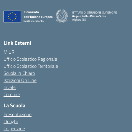
ISTITUTO DI ISTRUZIONE SUPERIORE
Angelo Roth - Piazza Sulis
Alghero (SS)
— Visita la pagina iniziale della scuola
Link Esterni
MIUR
Ufficio Scolastico Regionale
Ufficio Scolastico Territoriale
Scuola in Chiaro
Iscrizioni On Line
Invalsi
Comune
La Scuola
Presentazione
I luoghi
Le persone