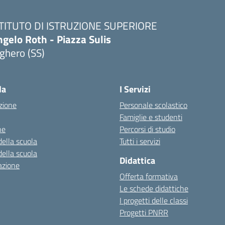
STITUTO DI ISTRUZIONE SUPERIORE
gelo Roth - Piazza Sulis
ghero (SS)
Visita la pagina iniziale della scuola
la
I Servizi
zione
Personale scolastico
Famiglie e studenti
ne
Percorsi di studio
della scuola
Tutti i servizi
della scuola
Didattica
azione
Offerta formativa
Le schede didattiche
I progetti delle classi
Progetti PNRR