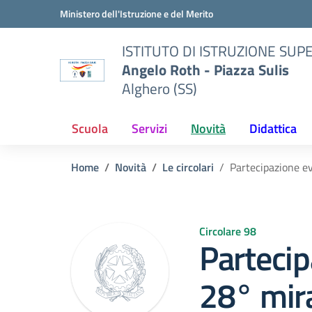
Vai ai contenuti
Vai al menu di navigazione
Vai al footer
Ministero dell'Istruzione e del Merito
ISTITUTO DI ISTRUZIONE SUP
Angelo Roth - Piazza Sulis
Alghero (SS)
Scuola
Servizi
Novità
Didattica
Home
Novità
Le circolari
Partecipazione e
Circolare 98
Partecip
28° mira