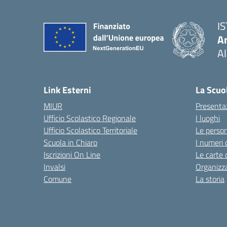
I
An
Al
— 
Link Esterni
La Scuo
MIUR
Presenta
Ufficio Scolastico Regionale
I luoghi
Ufficio Scolastico Territoriale
Le perso
Scuola in Chiaro
I numeri 
Iscrizioni On Line
Le carte 
Invalsi
Organizz
Comune
La storia