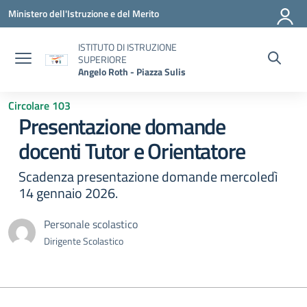
Vai ai contenuti
Vai al menu di navigazione
Vai al footer
Ministero dell'Istruzione e del Merito
ISTITUTO DI ISTRUZIONE
SUPERIORE
Angelo Roth - Piazza Sulis
Circolare 103
Presentazione domande
docenti Tutor e Orientatore
Scadenza presentazione domande mercoledì
14 gennaio 2026.
Personale scolastico
Dirigente Scolastico