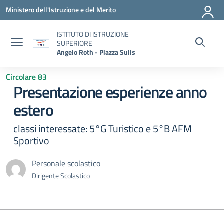
Vai ai contenuti
Vai al menu di navigazione
Vai al footer
Ministero dell'Istruzione e del Merito
ISTITUTO DI ISTRUZIONE
SUPERIORE
Angelo Roth - Piazza Sulis
Circolare 83
Presentazione esperienze anno
estero
classi interessate: 5°G Turistico e 5°B AFM
Sportivo
Personale scolastico
Dirigente Scolastico