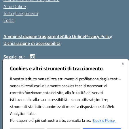
Albo Online
Tutti gli argomenti
Codici
Amministrazione trasparente
Albo Online
Privacy Policy
Dichiarazione di accessibilità
Seguici su:
Cookies e altri strumenti di tracciamento
ISTITUTO ISTRUZIONE SUPERIORE ANGELO ROTH
Il nostro Istituto non utilizza strumenti di profilazione degli utenti -
VIA DIEZ 07041 ALGHERO (SS)
sono utilizzati esclusivamente cookies tecnici necessari al
Codice fiscale: 80004310902 Codice meccanografico: SSIS019006
corretto funzionamento del sito, alla fruibilità dei servizi
Telefono: 079951627
istituzionali e alla sua accessibilità – sono utilizzati, inoltre,
Mail: SSIS019006@istruzione.it PEC: SSIS019006@pec.istruzione.it
strumenti statistici anonimizzati messi a disposizione da Web
Analytics Italia.
Hosting & Powered by 3D Solution S.r.l.
Per saperne di più sul nostro sito, consulta la ns.
Cookie Policy.
Concept & Design by Designers Italia