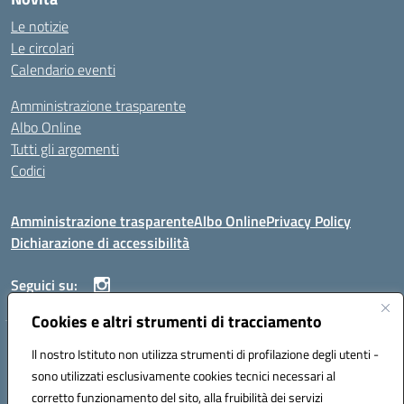
Le notizie
Le circolari
Calendario eventi
Amministrazione trasparente
Albo Online
Tutti gli argomenti
Codici
Amministrazione trasparente
Albo Online
Privacy Policy
Dichiarazione di accessibilità
Seguici su:
Cookies e altri strumenti di tracciamento
ISTITUTO ISTRUZIONE SUPERIORE ANGELO ROTH
Il nostro Istituto non utilizza strumenti di profilazione degli utenti -
VIA DIEZ 07041 ALGHERO (SS)
sono utilizzati esclusivamente cookies tecnici necessari al
Codice fiscale: 80004310902 Codice meccanografico: SSIS019006
corretto funzionamento del sito, alla fruibilità dei servizi