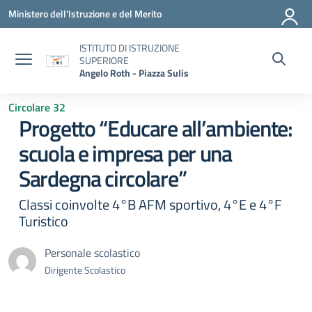
Vai ai contenuti
Vai al menu di navigazione
Vai al footer
Ministero dell'Istruzione e del Merito
ISTITUTO DI ISTRUZIONE
SUPERIORE
Angelo Roth - Piazza Sulis
Circolare 32
Progetto “Educare all’ambiente:
scuola e impresa per una
Sardegna circolare”
Classi coinvolte 4°B AFM sportivo, 4°E e 4°F
Turistico
Personale scolastico
Dirigente Scolastico