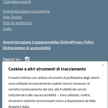
Calendario eventi
Amministrazione trasparente
Albo Online
Tutti gli argomenti
Codici
Amministrazione trasparente
Albo Online
Privacy Policy
Dichiarazione di accessibilità
Seguici su:
Cookies e altri strumenti di tracciamento
ISTITUTO ISTRUZIONE SUPERIORE ANGELO ROTH
Il nostro Istituto non utilizza strumenti di profilazione degli utenti -
VIA DIEZ 07041 ALGHERO (SS)
sono utilizzati esclusivamente cookies tecnici necessari al
Codice fiscale: 80004310902 Codice meccanografico: SSIS019006
corretto funzionamento del sito, alla fruibilità dei servizi
Telefono: 079951627
istituzionali e alla sua accessibilità – sono utilizzati, inoltre,
Mail: SSIS019006@istruzione.it PEC: SSIS019006@pec.istruzione.it
strumenti statistici anonimizzati messi a disposizione da Web
Analytics Italia.