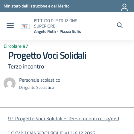
Vai ai contenuti
Vai al menu di navigazione
Vai al footer
Ministero dell'Istruzione e del Merito
ISTITUTO DI ISTRUZIONE
SUPERIORE
Angelo Roth - Piazza Sulis
Circolare 97
Progetto Voci Solidali
Terzo incontro
Personale scolastico
Dirigente Scolastico
97. Progetto Voci Solidali – Terzo incontro_signed
LOCANDINA VOCI SOLIDALI 16 12 2025