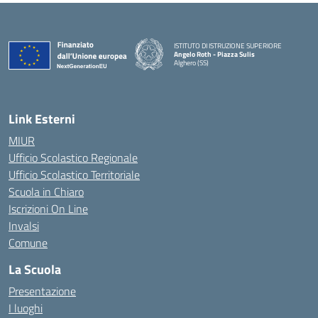
ISTITUTO DI ISTRUZIONE SUPERIORE
Angelo Roth - Piazza Sulis
Alghero (SS)
— Visita la pagina iniziale della scuola
Link Esterni
MIUR
Ufficio Scolastico Regionale
Ufficio Scolastico Territoriale
Scuola in Chiaro
Iscrizioni On Line
Invalsi
Comune
La Scuola
Presentazione
I luoghi