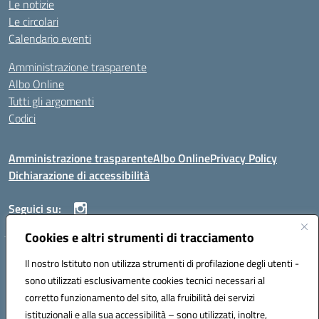
Le notizie
Le circolari
Calendario eventi
Amministrazione trasparente
Albo Online
Tutti gli argomenti
Codici
Amministrazione trasparente
Albo Online
Privacy Policy
Dichiarazione di accessibilità
Seguici su:
Cookies e altri strumenti di tracciamento
ISTITUTO ISTRUZIONE SUPERIORE ANGELO ROTH
Il nostro Istituto non utilizza strumenti di profilazione degli utenti -
VIA DIEZ 07041 ALGHERO (SS)
sono utilizzati esclusivamente cookies tecnici necessari al
Codice fiscale: 80004310902 Codice meccanografico: SSIS019006
corretto funzionamento del sito, alla fruibilità dei servizi
Telefono: 079951627
istituzionali e alla sua accessibilità – sono utilizzati, inoltre,
Mail: SSIS019006@istruzione.it PEC: SSIS019006@pec.istruzione.it