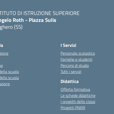
STITUTO DI ISTRUZIONE SUPERIORE
gelo Roth - Piazza Sulis
ghero (SS)
Visita la pagina iniziale della scuola
la
I Servizi
zione
Personale scolastico
Famiglie e studenti
ne
Percorsi di studio
della scuola
Tutti i servizi
della scuola
Didattica
azione
Offerta formativa
Le schede didattiche
I progetti delle classi
Progetti PNRR