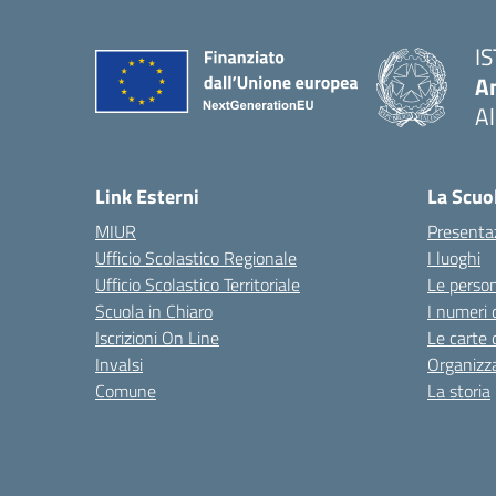
I
An
Al
— 
Link Esterni
La Scuo
MIUR
Presenta
Ufficio Scolastico Regionale
I luoghi
Ufficio Scolastico Territoriale
Le perso
Scuola in Chiaro
I numeri 
Iscrizioni On Line
Le carte 
Invalsi
Organizz
Comune
La storia