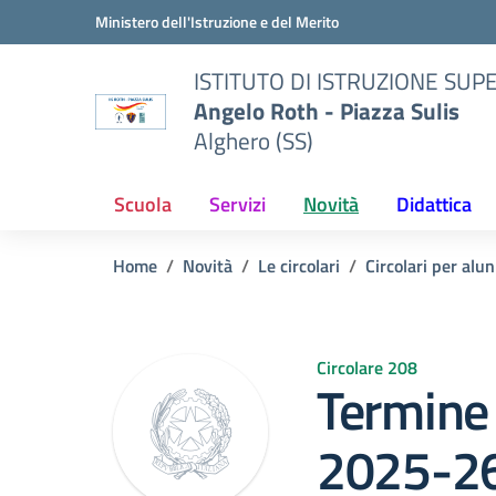
Vai ai contenuti
Vai al menu di navigazione
Vai al footer
Ministero dell'Istruzione e del Merito
ISTITUTO DI ISTRUZIONE SUP
Angelo Roth - Piazza Sulis
Alghero (SS)
Scuola
Servizi
Novità
Didattica
Home
Novità
Le circolari
Circolari per alun
Circolare 208
Termine 
2025-2