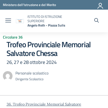
Vai ai contenuti
Vai al menu di navigazione
Vai al footer
Ministero dell'Istruzione e del Merito
ISTITUTO DI ISTRUZIONE
SUPERIORE
Angelo Roth - Piazza Sulis
Circolare 36
Trofeo Provinciale Memorial
Salvatore Chessa
26, 27 e 28 ottobre 2024
Personale scolastico
Dirigente Scolastico
36. Trofeo Provinciale Memorial Salvatore