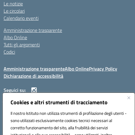
Le notizie
Le circolari
Calendario eventi
Amministrazione trasparente
Albo Online
Tutti gli argomenti
Codici
Amministrazione trasparente
Albo Online
Privacy Policy
Dichiarazione di accessibilità
Seguici su:
Cookies e altri strumenti di tracciamento
ISTITUTO ISTRUZIONE SUPERIORE ANGELO ROTH
Il nostro Istituto non utilizza strumenti di profilazione degli utenti -
VIA DIEZ 07041 ALGHERO (SS)
sono utilizzati esclusivamente cookies tecnici necessari al
Codice fiscale: 80004310902 Codice meccanografico: SSIS019006
corretto funzionamento del sito, alla fruibilità dei servizi
Telefono: 079951627
istituzionali e alla sua accessibilità – sono utilizzati, inoltre,