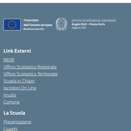
ISTITUTO DI ISTRUZIONE SUPERIORE
Angelo Roth - Piazza Sulis
Alghero (SS)
— Visita la pagina iniziale della scuola
Link Esterni
MIUR
Ufficio Scolastico Regionale
Ufficio Scolastico Territoriale
Scuola in Chiaro
Iscrizioni On Line
Invalsi
Comune
La Scuola
Presentazione
I luoghi