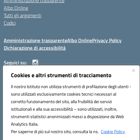
Amministrazione trasparente
Albo Online
Tutti gli argomenti
Codici
Amministrazione trasparente
Albo Online
Privacy Policy
Dichiarazione di accessibilità
Seguici su:
Cookies e altri strumenti di tracciamento
ISTITUTO ISTRUZIONE SUPERIORE ANGELO ROTH
Il nostro Istituto non utilizza strumenti di profilazione degli utenti -
VIA DIEZ 07041 ALGHERO (SS)
sono utilizzati esclusivamente cookies tecnici necessari al
Codice fiscale: 80004310902 Codice meccanografico: SSIS019006
corretto funzionamento del sito, alla fruibilità dei servizi
Telefono: 079951627
istituzionali e alla sua accessibilità – sono utilizzati, inoltre,
Mail: SSIS019006@istruzione.it PEC: SSIS019006@pec.istruzione.it
strumenti statistici anonimizzati messi a disposizione da Web
Analytics Italia.
Hosting & Powered by 3D Solution S.r.l.
Per saperne di più sul nostro sito, consulta la ns.
Cookie Policy.
Concept & Design by Designers Italia