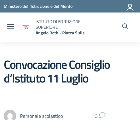
Vai ai contenuti
Vai al menu di navigazione
Vai al footer
Ministero dell'Istruzione e del Merito
ISTITUTO DI ISTRUZIONE
SUPERIORE
Angelo Roth - Piazza Sulis
Convocazione Consiglio
d’Istituto 11 Luglio
Personale scolastico
0