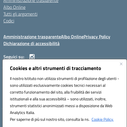
Amministrazione trasparente
Albo Online
Tutti gli argomenti
Codici
Amministrazione trasparente
Albo Online
Privacy Policy
Dichiarazione di accessibilità
Seguici su:
Cookies e altri strumenti di tracciamento
ISTITUTO ISTRUZIONE SUPERIORE ANGELO ROTH
Il nostro Istituto non utilizza strumenti di profilazione degli utenti -
VIA DIEZ 07041 ALGHERO (SS)
sono utilizzati esclusivamente cookies tecnici necessari al
Codice fiscale: 80004310902 Codice meccanografico: SSIS019006
corretto funzionamento del sito, alla fruibilità dei servizi
Telefono: 079951627
istituzionali e alla sua accessibilità – sono utilizzati, inoltre,
Mail: SSIS019006@istruzione.it PEC: SSIS019006@pec.istruzione.it
strumenti statistici anonimizzati messi a disposizione da Web
Analytics Italia.
Hosting & Powered by 3D Solution S.r.l.
Per saperne di più sul nostro sito, consulta la ns.
Cookie Policy.
Concept & Design by Designers Italia