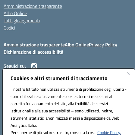
Amministrazione trasparente
Albo Online
Tutti gli argomenti
Codici
Amministrazione trasparente
Albo Online
Privacy Policy
Dichiarazione di accessibilità
Seguici su:
Cookies e altri strumenti di tracciamento
ISTITUTO ISTRUZIONE SUPERIORE ANGELO ROTH
Il nostro Istituto non utilizza strumenti di profilazione degli utenti -
VIA DIEZ 07041 ALGHERO (SS)
sono utilizzati esclusivamente cookies tecnici necessari al
Codice fiscale: 80004310902 Codice meccanografico: SSIS019006
corretto funzionamento del sito, alla fruibilità dei servizi
Telefono: 079951627
istituzionali e alla sua accessibilità – sono utilizzati, inoltre,
Mail: SSIS019006@istruzione.it PEC: SSIS019006@pec.istruzione.it
strumenti statistici anonimizzati messi a disposizione da Web
Analytics Italia.
Hosting & Powered by 3D Solution S.r.l.
Per saperne di più sul nostro sito, consulta la ns.
Cookie Policy.