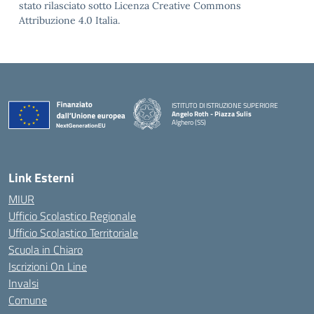
stato rilasciato sotto Licenza Creative Commons
Attribuzione 4.0 Italia.
ISTITUTO DI ISTRUZIONE SUPERIORE
Angelo Roth - Piazza Sulis
Alghero (SS)
— Visita la pagina iniziale della scuola
Link Esterni
MIUR
Ufficio Scolastico Regionale
Ufficio Scolastico Territoriale
Scuola in Chiaro
Iscrizioni On Line
Invalsi
Comune