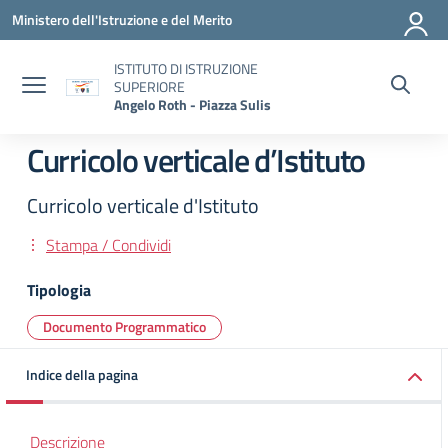
Vai ai contenuti
Vai al menu di navigazione
Vai al footer
Ministero dell'Istruzione e del Merito
ISTITUTO DI ISTRUZIONE
SUPERIORE
Angelo Roth - Piazza Sulis
Curricolo verticale d’Istituto
Curricolo verticale d'Istituto
Stampa / Condividi
Tipologia
Documento Programmatico
Indice della pagina
Descrizione