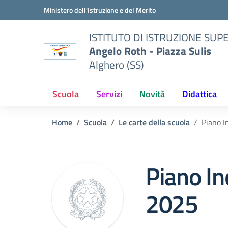
Vai ai contenuti
Vai al menu di navigazione
Vai al footer
Ministero dell'Istruzione e del Merito
ISTITUTO DI ISTRUZIONE SUP
Angelo Roth - Piazza Sulis
Alghero (SS)
Scuola
Servizi
Novità
Didattica
Home
Scuola
Le carte della scuola
Piano 
Piano In
2025