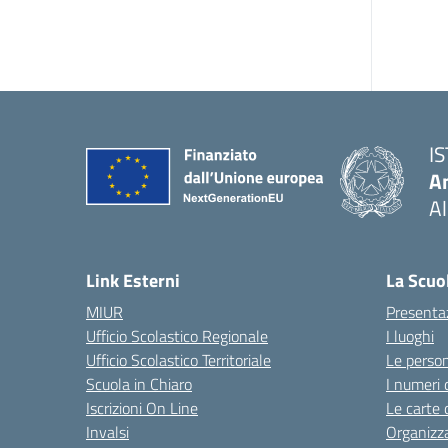
I
An
Al
— 
Link Esterni
La Scuo
MIUR
Presenta
Ufficio Scolastico Regionale
I luoghi
Ufficio Scolastico Territoriale
Le perso
Scuola in Chiaro
I numeri 
Iscrizioni On Line
Le carte 
Invalsi
Organizz