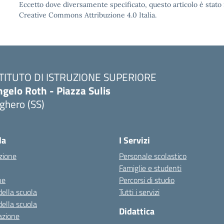
Eccetto dove diversamente specificato, questo articolo è stato 
Creative Commons Attribuzione 4.0 Italia.
STITUTO DI ISTRUZIONE SUPERIORE
gelo Roth - Piazza Sulis
ghero (SS)
Visita la pagina iniziale della scuola
la
I Servizi
zione
Personale scolastico
Famiglie e studenti
ne
Percorsi di studio
della scuola
Tutti i servizi
della scuola
Didattica
azione