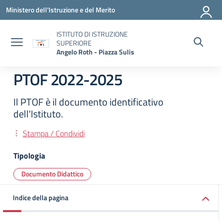
Vai ai contenuti
Vai al menu di navigazione
Vai al footer
Ministero dell'Istruzione e del Merito
ISTITUTO DI ISTRUZIONE
SUPERIORE
Angelo Roth - Piazza Sulis
PTOF 2022-2025
Il PTOF è il documento identificativo
dell'Istituto.
Stampa / Condividi
Tipologia
Documento Didattico
Indice della pagina