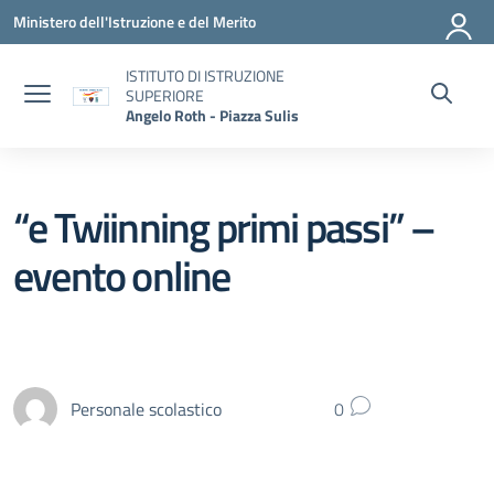
Vai ai contenuti
Vai al menu di navigazione
Vai al footer
Ministero dell'Istruzione e del Merito
ISTITUTO DI ISTRUZIONE
SUPERIORE
Angelo Roth - Piazza Sulis
“e Twiinning primi passi” –
evento online
Personale scolastico
0