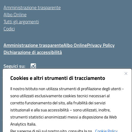
Amministrazione trasparente
Albo Online
Tutti gli argomenti
Codici
Amministrazione trasparente
Albo Online
Privacy Policy
Dichiarazione di accessibilità
Seguici su:
Cookies e altri strumenti di tracciamento
ISTITUTO ISTRUZIONE SUPERIORE ANGELO ROTH
Il nostro Istituto non utilizza strumenti di profilazione degli utenti -
VIA DIEZ 07041 ALGHERO (SS)
sono utilizzati esclusivamente cookies tecnici necessari al
Codice fiscale: 80004310902 Codice meccanografico: SSIS019006
corretto funzionamento del sito, alla fruibilità dei servizi
Telefono: 079951627
istituzionali e alla sua accessibilità – sono utilizzati, inoltre,
Mail: SSIS019006@istruzione.it PEC: SSIS019006@pec.istruzione.it
strumenti statistici anonimizzati messi a disposizione da Web
Analytics Italia.
Hosting & Powered by 3D Solution S.r.l.
Per saperne di più sul nostro sito, consulta la ns.
Cookie Policy.