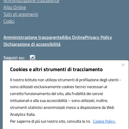
Amministrazione trasparente
Albo Online
Tutti gli argomenti
Codici
Amministrazione trasparente
Albo Online
Privacy Policy
Dichiarazione di accessibilità
Seguici su:
Cookies e altri strumenti di tracciamento
ISTITUTO ISTRUZIONE SUPERIORE ANGELO ROTH
Il nostro Istituto non utilizza strumenti di profilazione degli utenti -
VIA DIEZ 07041 ALGHERO (SS)
sono utilizzati esclusivamente cookies tecnici necessari al
Codice fiscale: 80004310902 Codice meccanografico: SSIS019006
corretto funzionamento del sito, alla fruibilità dei servizi
Telefono: 079951627
istituzionali e alla sua accessibilità – sono utilizzati, inoltre,
Mail: SSIS019006@istruzione.it PEC: SSIS019006@pec.istruzione.it
strumenti statistici anonimizzati messi a disposizione da Web
Analytics Italia.
Hosting & Powered by 3D Solution S.r.l.
Per saperne di più sul nostro sito, consulta la ns.
Cookie Policy.
Concept & Design by Designers Italia