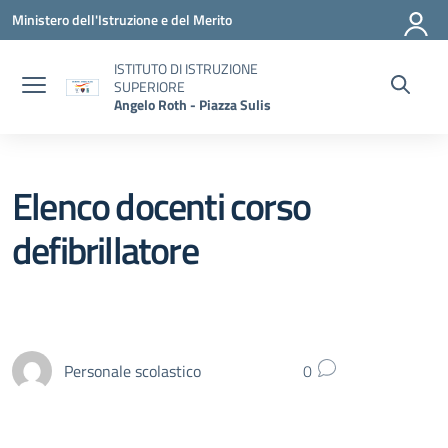
Vai ai contenuti
Vai al menu di navigazione
Vai al footer
Ministero dell'Istruzione e del Merito
ISTITUTO DI ISTRUZIONE
SUPERIORE
Angelo Roth - Piazza Sulis
Elenco docenti corso
defibrillatore
Personale scolastico
0