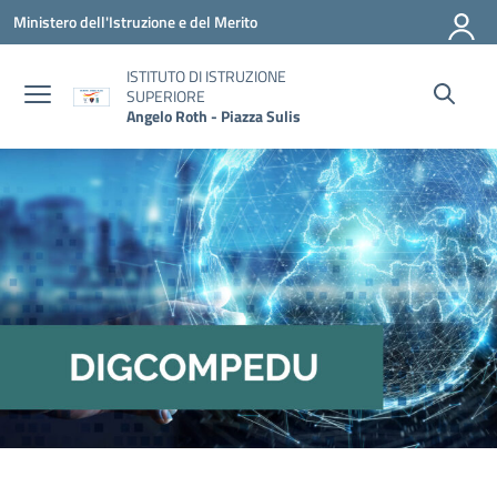
Vai ai contenuti
Vai al menu di navigazione
Vai al footer
Ministero dell'Istruzione e del Merito
ISTITUTO DI ISTRUZIONE
SUPERIORE
Angelo Roth - Piazza Sulis