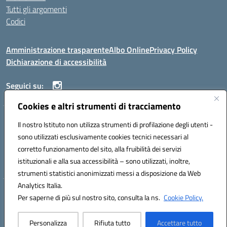
Tutti gli argomenti
Codici
Amministrazione trasparente
Albo Online
Privacy Policy
Dichiarazione di accessibilità
Seguici su:
Cookies e altri strumenti di tracciamento
ISTITUTO ISTRUZIONE SUPERIORE ANGELO ROTH
Il nostro Istituto non utilizza strumenti di profilazione degli utenti -
VIA DIEZ 07041 ALGHERO (SS)
sono utilizzati esclusivamente cookies tecnici necessari al
Codice fiscale: 80004310902 Codice meccanografico: SSIS019006
corretto funzionamento del sito, alla fruibilità dei servizi
Telefono: 079951627
istituzionali e alla sua accessibilità – sono utilizzati, inoltre,
Mail: SSIS019006@istruzione.it PEC: SSIS019006@pec.istruzione.it
strumenti statistici anonimizzati messi a disposizione da Web
Analytics Italia.
Hosting & Powered by 3D Solution S.r.l.
Per saperne di più sul nostro sito, consulta la ns.
Cookie Policy.
Concept & Design by Designers Italia
Personalizza
Rifiuta tutto
Accettare tutto