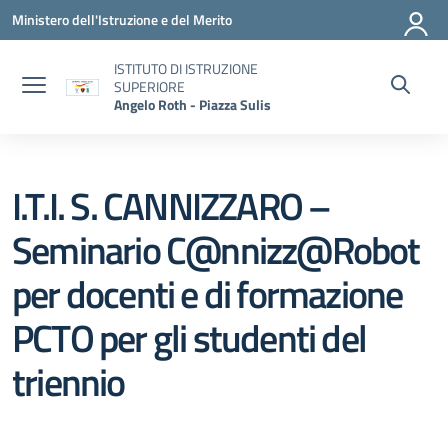
Vai ai contenuti
Vai al menu di navigazione
Vai al footer
Ministero dell'Istruzione e del Merito
ISTITUTO DI ISTRUZIONE
SUPERIORE
Angelo Roth - Piazza Sulis
I.T.I. S. CANNIZZARO –
Seminario C@nnizz@Robot
per docenti e di formazione
PCTO per gli studenti del
triennio