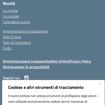
Novità
Le notizie
Le circolari
Calendario eventi
Amministrazione trasparente
Albo Online
Tutti gli argomenti
Codici
Amministrazione trasparente
Albo Online
Privacy Policy
Dichiarazione di accessibilità
Seguici su:
Cookies e altri strumenti di tracciamento
ISTITUTO ISTRUZIONE SUPERIORE ANGELO ROTH
Il nostro Istituto non utilizza strumenti di profilazione degli utenti -
VIA DIEZ 07041 ALGHERO (SS)
sono utilizzati esclusivamente cookies tecnici necessari al
Codice fiscale: 80004310902 Codice meccanografico: SSIS019006