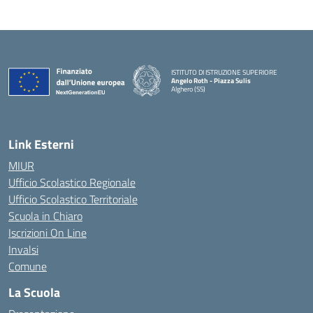
ISTITUTO DI ISTRUZIONE SUPERIORE
Angelo Roth - Piazza Sulis
Alghero (SS)
— Visita la pagina iniziale della scuola
Link Esterni
MIUR
Ufficio Scolastico Regionale
Ufficio Scolastico Territoriale
Scuola in Chiaro
Iscrizioni On Line
Invalsi
Comune
La Scuola