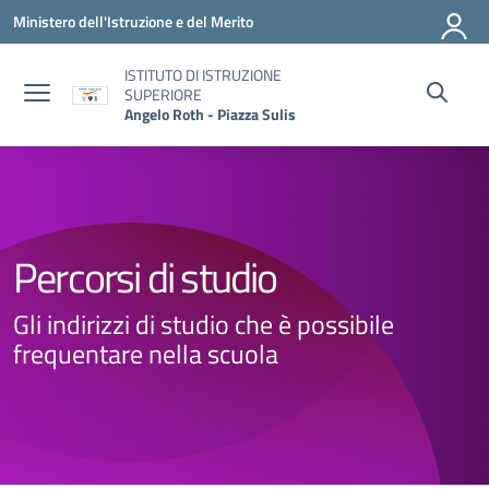
Vai ai contenuti
Vai al menu di navigazione
Vai al footer
Ministero dell'Istruzione e del Merito
ISTITUTO DI ISTRUZIONE
SUPERIORE
Angelo Roth - Piazza Sulis
Percorsi di studio
Gli indirizzi di studio che è possibile
frequentare nella scuola