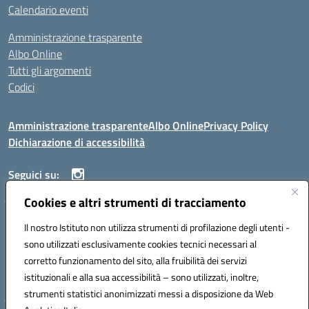
Calendario eventi
Amministrazione trasparente
Albo Online
Tutti gli argomenti
Codici
Amministrazione trasparente
Albo Online
Privacy Policy
Dichiarazione di accessibilità
Seguici su:
Cookies e altri strumenti di tracciamento
ISTITUTO ISTRUZIONE SUPERIORE ANGELO ROTH
Il nostro Istituto non utilizza strumenti di profilazione degli utenti -
VIA DIEZ 07041 ALGHERO (SS)
sono utilizzati esclusivamente cookies tecnici necessari al
Codice fiscale: 80004310902 Codice meccanografico: SSIS019006
corretto funzionamento del sito, alla fruibilità dei servizi
Telefono: 079951627
istituzionali e alla sua accessibilità – sono utilizzati, inoltre,
Mail: SSIS019006@istruzione.it PEC: SSIS019006@pec.istruzione.it
strumenti statistici anonimizzati messi a disposizione da Web