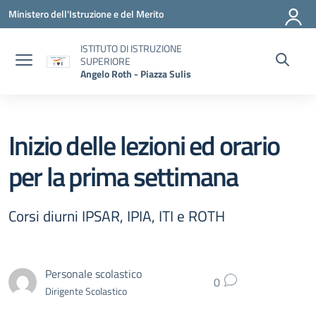
Vai ai contenuti
Vai al menu di navigazione
Vai al footer
Ministero dell'Istruzione e del Merito
ISTITUTO DI ISTRUZIONE
SUPERIORE
Angelo Roth - Piazza Sulis
Inizio delle lezioni ed orario
per la prima settimana
Corsi diurni IPSAR, IPIA, ITI e ROTH
Personale scolastico
0
Dirigente Scolastico