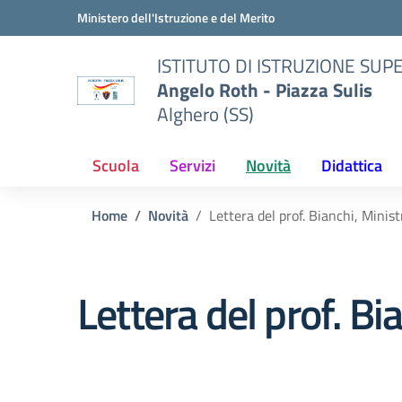
Vai ai contenuti
Vai al menu di navigazione
Vai al footer
Ministero dell'Istruzione e del Merito
ISTITUTO DI ISTRUZIONE SUP
Angelo Roth - Piazza Sulis
Alghero (SS)
Scuola
Servizi
Novità
Didattica
Home
Novità
Lettera del prof. Bianchi, Minist
Lettera del prof. Bi