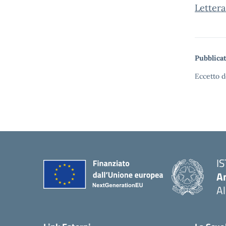
Lettera
Pubblicat
Eccetto d
I
An
Al
— 