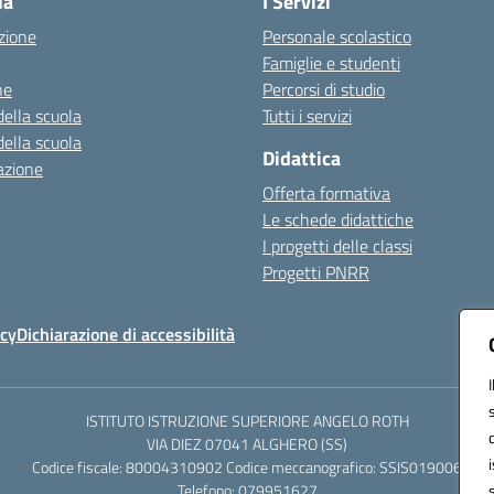
la
I Servizi
zione
Personale scolastico
Famiglie e studenti
ne
Percorsi di studio
della scuola
Tutti i servizi
della scuola
Didattica
azione
Offerta formativa
Le schede didattiche
I progetti delle classi
Progetti PNRR
icy
Dichiarazione di accessibilità
ISTITUTO ISTRUZIONE SUPERIORE ANGELO ROTH
VIA DIEZ 07041 ALGHERO (SS)
Codice fiscale: 80004310902 Codice meccanografico: SSIS019006
Telefono: 079951627