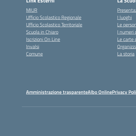
Link Esterni
La Scuo
MIUR
Presenta
Ufficio Scolastico Regionale
I luoghi
Ufficio Scolastico Territoriale
Le perso
Scuola in Chiaro
I numeri 
Iscrizioni On Line
Le carte 
Invalsi
Organizz
Comune
La storia
Amministrazione trasparente
Albo Online
Privacy Pol