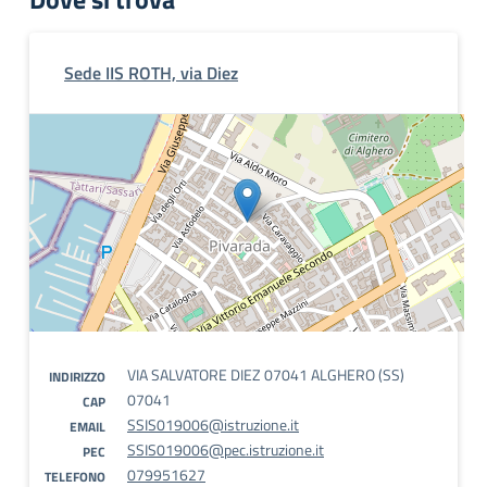
Sede IIS ROTH, via Diez
VIA SALVATORE DIEZ 07041 ALGHERO (SS)
INDIRIZZO
07041
CAP
SSIS019006@istruzione.it
EMAIL
SSIS019006@pec.istruzione.it
PEC
079951627
TELEFONO