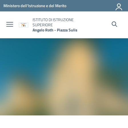
Vai ai contenuti
Vai al menu di navigazione
Vai al footer
Ministero dell'Istruzione e del Merito
ISTITUTO DI ISTRUZIONE
SUPERIORE
Angelo Roth - Piazza Sulis