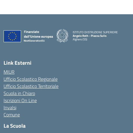
ISTITUTO DI ISTRUZIONE SUPERIORE
Angelo Roth - Piazza Sulis
Alghero (SS)
— Visita la pagina iniziale della scuola
Link Esterni
MIUR
Ufficio Scolastico Regionale
Ufficio Scolastico Territoriale
Scuola in Chiaro
Iscrizioni On Line
Invalsi
Comune
La Scuola