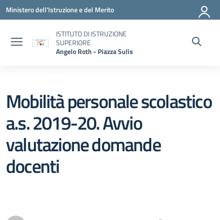
Vai ai contenuti
Vai al menu di navigazione
Vai al footer
Ministero dell'Istruzione e del Merito
ISTITUTO DI ISTRUZIONE
SUPERIORE
Angelo Roth - Piazza Sulis
Mobilità personale scolastico
a.s. 2019-20. Avvio
valutazione domande
docenti