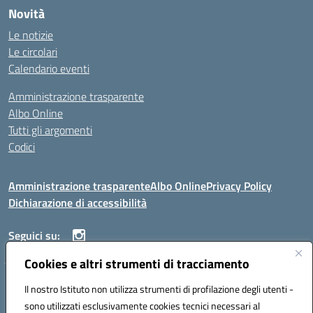
Novità
Le notizie
Le circolari
Calendario eventi
Amministrazione trasparente
Albo Online
Tutti gli argomenti
Codici
Amministrazione trasparente
Albo Online
Privacy Policy
Dichiarazione di accessibilità
Seguici su:
Cookies e altri strumenti di tracciamento
ISTITUTO ISTRUZIONE SUPERIORE ANGELO ROTH
Il nostro Istituto non utilizza strumenti di profilazione degli utenti -
VIA DIEZ 07041 ALGHERO (SS)
sono utilizzati esclusivamente cookies tecnici necessari al