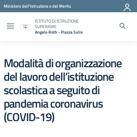
Vai ai contenuti
Vai al menu di navigazione
Vai al footer
Ministero dell'Istruzione e del Merito
ISTITUTO DI ISTRUZIONE
SUPERIORE
Angelo Roth - Piazza Sulis
Modalità di organizzazione
del lavoro dell’istituzione
scolastica a seguito di
pandemia coronavirus
(COVID-19)