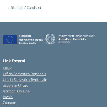
Stampa / Condividi
ISTITUTO DI ISTRUZIONE SUPERIORE
Angelo Roth - Piazza Sulis
Alghero (SS)
— Visita la pagina iniziale della scuola
Link Esterni
MIUR
Ufficio Scolastico Regionale
Ufficio Scolastico Territoriale
Scuola in Chiaro
Iscrizioni On Line
Invalsi
Comune