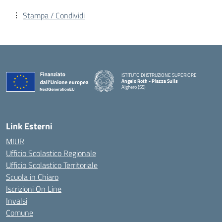
Stampa / Condividi
ISTITUTO DI ISTRUZIONE SUPERIORE
Angelo Roth - Piazza Sulis
Alghero (SS)
— Visita la pagina iniziale della scuola
Link Esterni
MIUR
Ufficio Scolastico Regionale
Ufficio Scolastico Territoriale
Scuola in Chiaro
Iscrizioni On Line
Invalsi
Comune