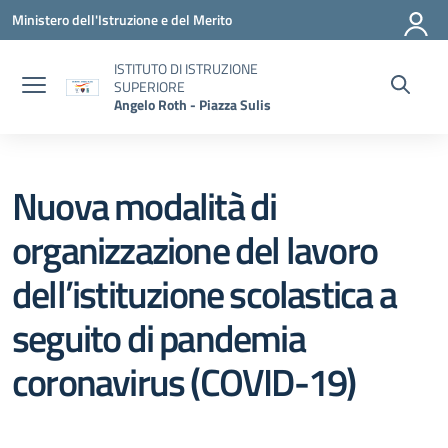
Vai ai contenuti
Vai al menu di navigazione
Vai al footer
Ministero dell'Istruzione e del Merito
ISTITUTO DI ISTRUZIONE
SUPERIORE
Angelo Roth - Piazza Sulis
Nuova modalità di
organizzazione del lavoro
dell’istituzione scolastica a
seguito di pandemia
coronavirus (COVID-19)