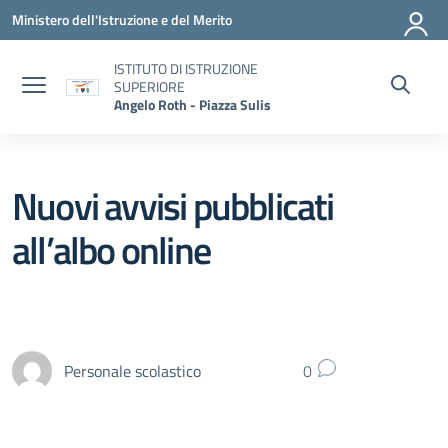
Vai ai contenuti
Vai al menu di navigazione
Vai al footer
Ministero dell'Istruzione e del Merito
ISTITUTO DI ISTRUZIONE
SUPERIORE
Angelo Roth - Piazza Sulis
Nuovi avvisi pubblicati
all’albo online
Personale scolastico
0