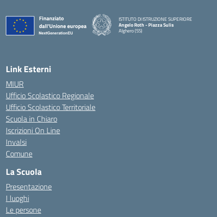
ISTITUTO DI ISTRUZIONE SUPERIORE
Angelo Roth - Piazza Sulis
Alghero (SS)
— Visita la pagina iniziale della scuola
Link Esterni
MIUR
Ufficio Scolastico Regionale
Ufficio Scolastico Territoriale
Scuola in Chiaro
Iscrizioni On Line
Invalsi
Comune
La Scuola
Presentazione
I luoghi
Le persone