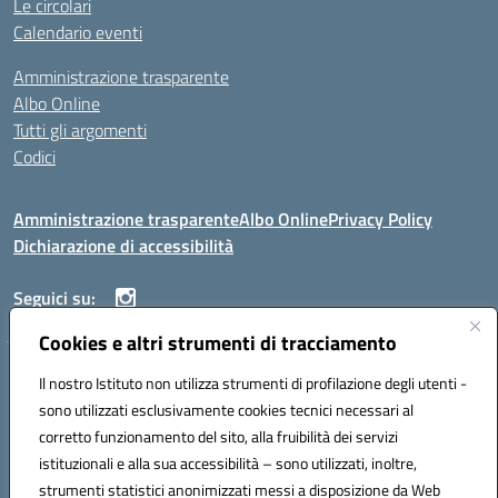
Le circolari
Calendario eventi
Amministrazione trasparente
Albo Online
Tutti gli argomenti
Codici
Amministrazione trasparente
Albo Online
Privacy Policy
Dichiarazione di accessibilità
Seguici su:
Cookies e altri strumenti di tracciamento
ISTITUTO ISTRUZIONE SUPERIORE ANGELO ROTH
Il nostro Istituto non utilizza strumenti di profilazione degli utenti -
VIA DIEZ 07041 ALGHERO (SS)
sono utilizzati esclusivamente cookies tecnici necessari al
Codice fiscale: 80004310902 Codice meccanografico: SSIS019006
corretto funzionamento del sito, alla fruibilità dei servizi
Telefono: 079951627
istituzionali e alla sua accessibilità – sono utilizzati, inoltre,
Mail: SSIS019006@istruzione.it PEC: SSIS019006@pec.istruzione.it
strumenti statistici anonimizzati messi a disposizione da Web