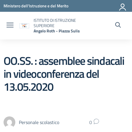
Vai ai contenuti
Vai al menu di navigazione
Vai al footer
Ministero dell'Istruzione e del Merito
ISTITUTO DI ISTRUZIONE
SUPERIORE
Angelo Roth - Piazza Sulis
OO.SS. : assemblee sindacali
in videoconferenza del
13.05.2020
Personale scolastico
0