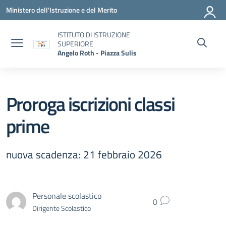
Vai ai contenuti
Vai al menu di navigazione
Vai al footer
Ministero dell'Istruzione e del Merito
ISTITUTO DI ISTRUZIONE
SUPERIORE
Angelo Roth - Piazza Sulis
Proroga iscrizioni classi
prime
nuova scadenza: 21 febbraio 2026
Personale scolastico
0
Dirigente Scolastico