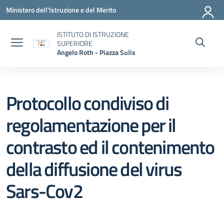
Vai ai contenuti
Vai al menu di navigazione
Vai al footer
Ministero dell'Istruzione e del Merito
ISTITUTO DI ISTRUZIONE
SUPERIORE
Angelo Roth - Piazza Sulis
Protocollo condiviso di
regolamentazione per il
contrasto ed il contenimento
della diffusione del virus
Sars-Cov2