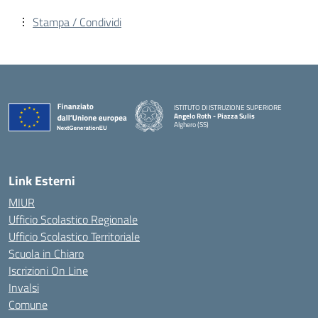
Stampa / Condividi
ISTITUTO DI ISTRUZIONE SUPERIORE
Angelo Roth - Piazza Sulis
Alghero (SS)
— Visita la pagina iniziale della scuola
Link Esterni
MIUR
Ufficio Scolastico Regionale
Ufficio Scolastico Territoriale
Scuola in Chiaro
Iscrizioni On Line
Invalsi
Comune