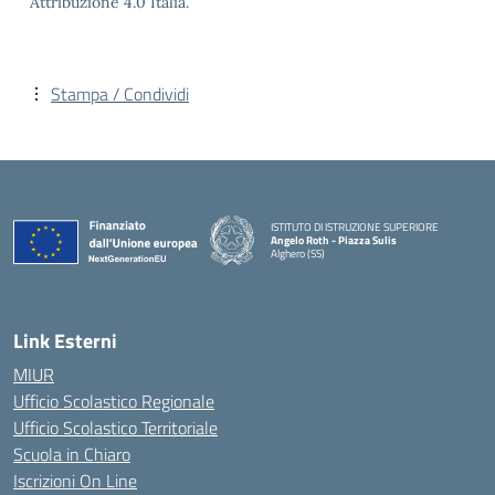
Attribuzione 4.0 Italia.
Stampa / Condividi
ISTITUTO DI ISTRUZIONE SUPERIORE
Angelo Roth - Piazza Sulis
Alghero (SS)
— Visita la pagina iniziale della scuola
Link Esterni
MIUR
Ufficio Scolastico Regionale
Ufficio Scolastico Territoriale
Scuola in Chiaro
Iscrizioni On Line