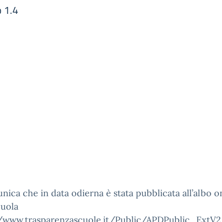
 1.4
nica che in data odierna è stata pubblicata all’albo o
cuola
//www.trasparenzascuole.it/Public/APDPublic_ExtV2