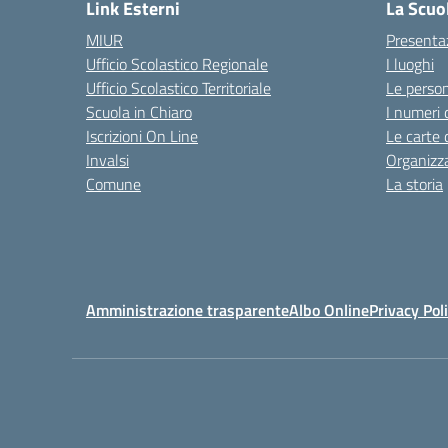
Link Esterni
La Scuo
MIUR
Presenta
Ufficio Scolastico Regionale
I luoghi
Ufficio Scolastico Territoriale
Le perso
Scuola in Chiaro
I numeri 
Iscrizioni On Line
Le carte 
Invalsi
Organizz
Comune
La storia
Amministrazione trasparente
Albo Online
Privacy Pol