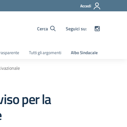
Accedi
Cerca
Seguici su:
rasparente
Tutti gli argomenti
Albo Sindacale
tivazionale
iso per la
e