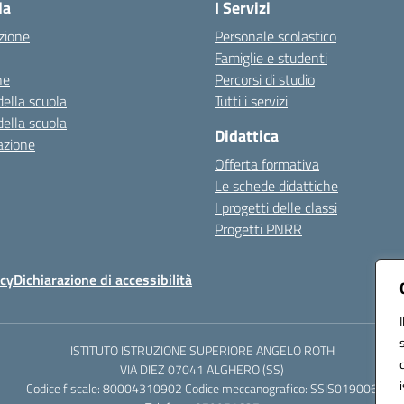
la
I Servizi
zione
Personale scolastico
Famiglie e studenti
ne
Percorsi di studio
della scuola
Tutti i servizi
della scuola
Didattica
azione
Offerta formativa
Le schede didattiche
I progetti delle classi
Progetti PNRR
icy
Dichiarazione di accessibilità
ISTITUTO ISTRUZIONE SUPERIORE ANGELO ROTH
VIA DIEZ 07041 ALGHERO (SS)
Codice fiscale: 80004310902 Codice meccanografico: SSIS019006