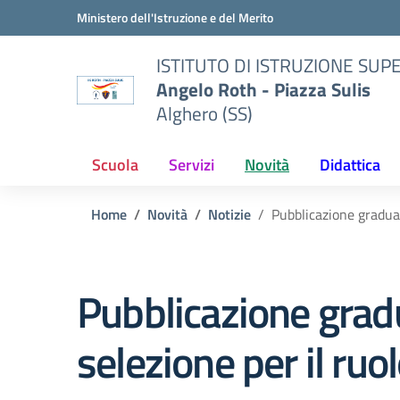
Vai ai contenuti
Vai al menu di navigazione
Vai al footer
Ministero dell'Istruzione e del Merito
ISTITUTO DI ISTRUZIONE SUP
Angelo Roth - Piazza Sulis
Alghero (SS)
Scuola
Servizi
Novità
Didattica
Home
Novità
Notizie
Pubblicazione graduat
Pubblicazione gradu
selezione per il ru