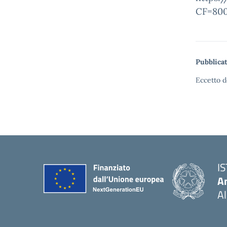
CF=8000
Pubblicat
Eccetto d
I
An
Al
— 