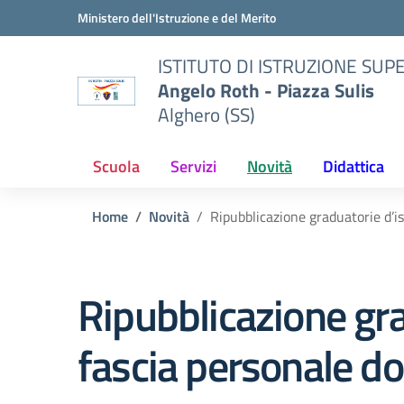
Vai ai contenuti
Vai al menu di navigazione
Vai al footer
Ministero dell'Istruzione e del Merito
ISTITUTO DI ISTRUZIONE SUP
Angelo Roth - Piazza Sulis
Alghero (SS)
Scuola
Servizi
Novità
Didattica
Home
Novità
Ripubblicazione graduatorie d’i
Ripubblicazione gra
fascia personale d