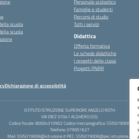
zione
Personale scolastico
Famiglie e studenti
ne
Percorsi di studio
della scuola
Tutti i servizi
della scuola
Didattica
azione
Offerta formativa
Le schede didattiche
I progetti delle classi
Progetti PNRR
icy
Dichiarazione di accessibilità
ISTITUTO ISTRUZIONE SUPERIORE ANGELO ROTH
VIA DIEZ 07041 ALGHERO (SS)
Codice fiscale: 80004310902 Codice meccanografico: SSIS019006
Telefono: 079951627
Mail: SSIS019006@istruzione.it PEC: SSIS019006@pec.istruzione.it