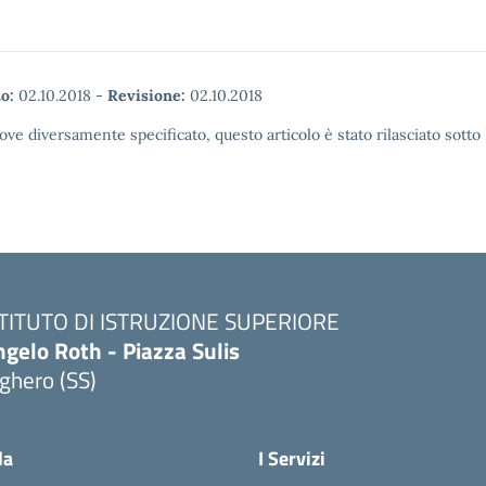
o:
02.10.2018
-
Revisione:
02.10.2018
ove diversamente specificato, questo articolo è stato rilasciato sott
STITUTO DI ISTRUZIONE SUPERIORE
gelo Roth - Piazza Sulis
ghero (SS)
Visita la pagina iniziale della scuola
la
I Servizi