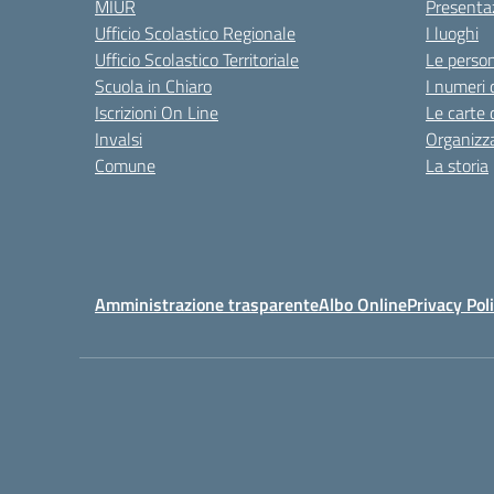
MIUR
Presenta
Ufficio Scolastico Regionale
I luoghi
Ufficio Scolastico Territoriale
Le perso
Scuola in Chiaro
I numeri 
Iscrizioni On Line
Le carte 
Invalsi
Organizz
Comune
La storia
Amministrazione trasparente
Albo Online
Privacy Pol