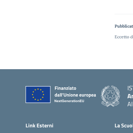
Pubblicat
Eccetto d
I
An
Al
— 
Link Esterni
La Scuo