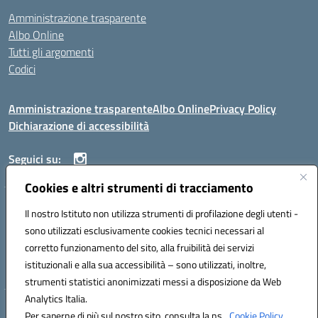
Amministrazione trasparente
Albo Online
Tutti gli argomenti
Codici
Amministrazione trasparente
Albo Online
Privacy Policy
Dichiarazione di accessibilità
Seguici su:
Cookies e altri strumenti di tracciamento
ISTITUTO ISTRUZIONE SUPERIORE ANGELO ROTH
Il nostro Istituto non utilizza strumenti di profilazione degli utenti -
VIA DIEZ 07041 ALGHERO (SS)
sono utilizzati esclusivamente cookies tecnici necessari al
Codice fiscale: 80004310902 Codice meccanografico: SSIS019006
corretto funzionamento del sito, alla fruibilità dei servizi
Telefono: 079951627
istituzionali e alla sua accessibilità – sono utilizzati, inoltre,
Mail: SSIS019006@istruzione.it PEC: SSIS019006@pec.istruzione.it
strumenti statistici anonimizzati messi a disposizione da Web
Analytics Italia.
Hosting & Powered by 3D Solution S.r.l.
Per saperne di più sul nostro sito, consulta la ns.
Cookie Policy.