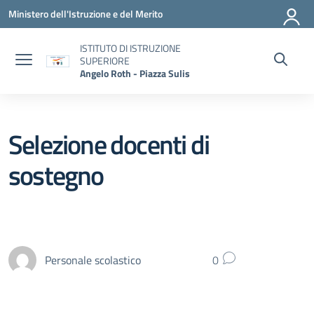
Vai ai contenuti
Vai al menu di navigazione
Vai al footer
Ministero dell'Istruzione e del Merito
ISTITUTO DI ISTRUZIONE
SUPERIORE
Angelo Roth - Piazza Sulis
Selezione docenti di
sostegno
Personale scolastico
0