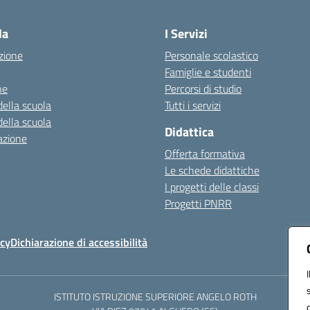
Visita la pagina iniziale della scuola
la
I Servizi
zione
Personale scolastico
Famiglie e studenti
ne
Percorsi di studio
della scuola
Tutti i servizi
della scuola
Didattica
azione
Offerta formativa
Le schede didattiche
I progetti delle classi
Progetti PNRR
icy
Dichiarazione di accessibilità
ISTITUTO ISTRUZIONE SUPERIORE ANGELO ROTH