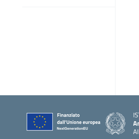
I
An
Al