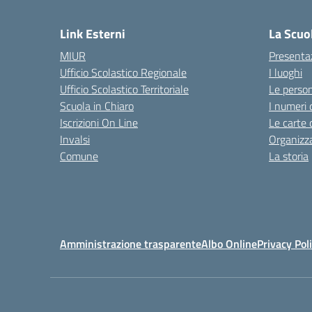
— 
Link Esterni
La Scuo
MIUR
Presenta
Ufficio Scolastico Regionale
I luoghi
Ufficio Scolastico Territoriale
Le perso
Scuola in Chiaro
I numeri 
Iscrizioni On Line
Le carte 
Invalsi
Organizz
Comune
La storia
Amministrazione trasparente
Albo Online
Privacy Pol