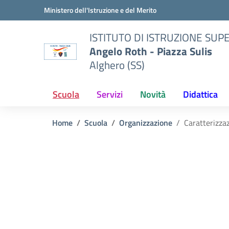
Vai ai contenuti
Vai al menu di navigazione
Vai al footer
Ministero dell'Istruzione e del Merito
ISTITUTO DI ISTRUZIONE SUP
Angelo Roth - Piazza Sulis
Alghero (SS)
Scuola
Servizi
Novità
Didattica
Home
Scuola
Organizzazione
Caratterizza