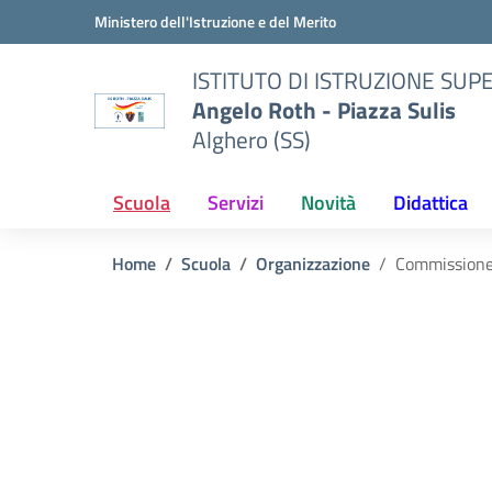
Vai ai contenuti
Vai al menu di navigazione
Vai al footer
Ministero dell'Istruzione e del Merito
ISTITUTO DI ISTRUZIONE SUP
Angelo Roth - Piazza Sulis
Alghero (SS)
Scuola
Servizi
Novità
Didattica
Home
Scuola
Organizzazione
Commissione