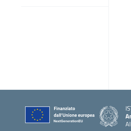
I
An
Al