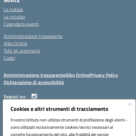
Novità
Le notizie
Le circolari
Calendario eventi
Amministrazione trasparente
Albo Online
Tutti gli argomenti
Codici
Amministrazione trasparente
Albo Online
Privacy Policy
Dichiarazione di accessibilità
Seguici su:
Cookies e altri strumenti di tracciamento
ISTITUTO ISTRUZIONE SUPERIORE ANGELO ROTH
Il nostro Istituto non utilizza strumenti di profilazione degli utenti -
VIA DIEZ 07041 ALGHERO (SS)
sono utilizzati esclusivamente cookies tecnici necessari al
Codice fiscale: 80004310902 Codice meccanografico: SSIS019006
corretto funzionamento del sito, alla fruibilità dei servizi