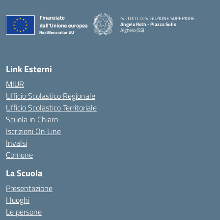
ISTITUTO DI ISTRUZIONE SUPERIORE
Angelo Roth - Piazza Sulis
Alghero (SS)
— Visita la pagina iniziale della scuola
Link Esterni
MIUR
Ufficio Scolastico Regionale
Ufficio Scolastico Territoriale
Scuola in Chiaro
Iscrizioni On Line
Invalsi
Comune
La Scuola
Presentazione
I luoghi
Le persone