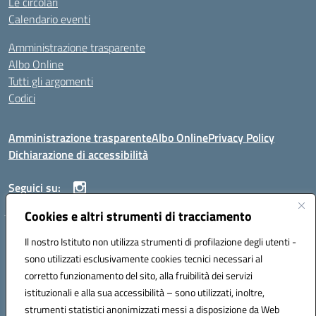
Le circolari
Calendario eventi
Amministrazione trasparente
Albo Online
Tutti gli argomenti
Codici
Amministrazione trasparente
Albo Online
Privacy Policy
Dichiarazione di accessibilità
Seguici su:
Cookies e altri strumenti di tracciamento
ISTITUTO ISTRUZIONE SUPERIORE ANGELO ROTH
Il nostro Istituto non utilizza strumenti di profilazione degli utenti -
VIA DIEZ 07041 ALGHERO (SS)
sono utilizzati esclusivamente cookies tecnici necessari al
Codice fiscale: 80004310902 Codice meccanografico: SSIS019006
corretto funzionamento del sito, alla fruibilità dei servizi
Telefono: 079951627
istituzionali e alla sua accessibilità – sono utilizzati, inoltre,
Mail: SSIS019006@istruzione.it PEC: SSIS019006@pec.istruzione.it
strumenti statistici anonimizzati messi a disposizione da Web