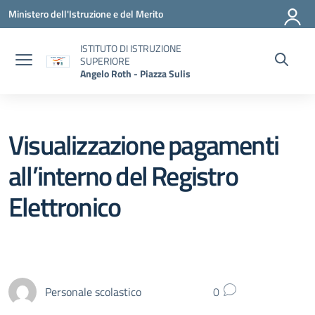
Vai ai contenuti
Vai al menu di navigazione
Vai al footer
Ministero dell'Istruzione e del Merito
ISTITUTO DI ISTRUZIONE
SUPERIORE
Angelo Roth - Piazza Sulis
Visualizzazione pagamenti
all’interno del Registro
Elettronico
Personale scolastico
0