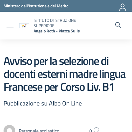
Vai ai contenuti
Vai al menu di navigazione
Vai al footer
Ministero dell'Istruzione e del Merito
ISTITUTO DI ISTRUZIONE
SUPERIORE
Angelo Roth - Piazza Sulis
Avviso per la selezione di
docenti esterni madre lingua
Francese per Corso Liv. B1
Pubblicazione su Albo On Line
Personale scolastico
0