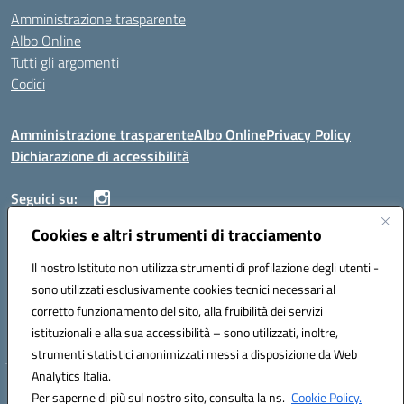
Amministrazione trasparente
Albo Online
Tutti gli argomenti
Codici
Amministrazione trasparente
Albo Online
Privacy Policy
Dichiarazione di accessibilità
Seguici su:
Cookies e altri strumenti di tracciamento
ISTITUTO ISTRUZIONE SUPERIORE ANGELO ROTH
Il nostro Istituto non utilizza strumenti di profilazione degli utenti -
VIA DIEZ 07041 ALGHERO (SS)
sono utilizzati esclusivamente cookies tecnici necessari al
Codice fiscale: 80004310902 Codice meccanografico: SSIS019006
corretto funzionamento del sito, alla fruibilità dei servizi
Telefono: 079951627
istituzionali e alla sua accessibilità – sono utilizzati, inoltre,
Mail: SSIS019006@istruzione.it PEC: SSIS019006@pec.istruzione.it
strumenti statistici anonimizzati messi a disposizione da Web
Analytics Italia.
Hosting & Powered by 3D Solution S.r.l.
Per saperne di più sul nostro sito, consulta la ns.
Cookie Policy.