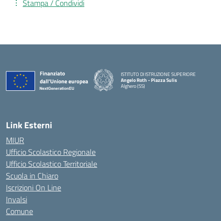
Stampa / Condividi
ISTITUTO DI ISTRUZIONE SUPERIORE
Angelo Roth - Piazza Sulis
Alghero (SS)
— Visita la pagina iniziale della scuola
Link Esterni
MIUR
Ufficio Scolastico Regionale
Ufficio Scolastico Territoriale
Scuola in Chiaro
Iscrizioni On Line
Invalsi
Comune