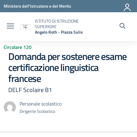
Vai ai contenuti
Vai al menu di navigazione
Vai al footer
Ministero dell'Istruzione e del Merito
ISTITUTO DI ISTRUZIONE
SUPERIORE
Angelo Roth - Piazza Sulis
Circolare 120
Domanda per sostenere esame
certificazione linguistica
francese
DELF Scolaire B1
Personale scolastico
Dirigente Scolastico