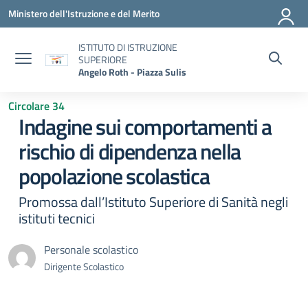
Vai ai contenuti
Vai al menu di navigazione
Vai al footer
Ministero dell'Istruzione e del Merito
ISTITUTO DI ISTRUZIONE
SUPERIORE
Angelo Roth - Piazza Sulis
Circolare 34
Indagine sui comportamenti a
rischio di dipendenza nella
popolazione scolastica
Promossa dall’Istituto Superiore di Sanità negli
istituti tecnici
Personale scolastico
Dirigente Scolastico