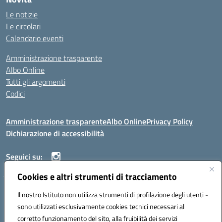
Le notizie
Le circolari
Calendario eventi
Amministrazione trasparente
Albo Online
Tutti gli argomenti
Codici
Amministrazione trasparente
Albo Online
Privacy Policy
Dichiarazione di accessibilità
Seguici su:
Cookies e altri strumenti di tracciamento
ISTITUTO ISTRUZIONE SUPERIORE ANGELO ROTH
Il nostro Istituto non utilizza strumenti di profilazione degli utenti -
VIA DIEZ 07041 ALGHERO (SS)
sono utilizzati esclusivamente cookies tecnici necessari al
Codice fiscale: 80004310902 Codice meccanografico: SSIS019006
corretto funzionamento del sito, alla fruibilità dei servizi