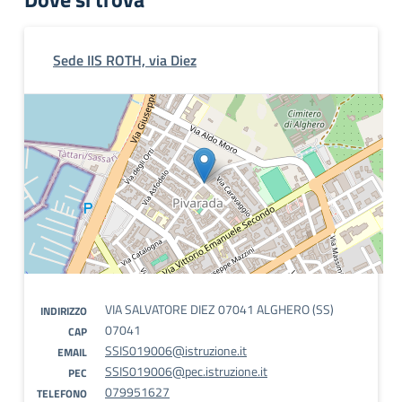
Sede IIS ROTH, via Diez
VIA SALVATORE DIEZ 07041 ALGHERO (SS)
INDIRIZZO
07041
CAP
SSIS019006@istruzione.it
EMAIL
SSIS019006@pec.istruzione.it
PEC
079951627
TELEFONO