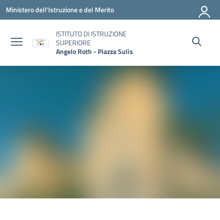
Vai ai contenuti
Vai al menu di navigazione
Vai al footer
Ministero dell'Istruzione e del Merito
ISTITUTO DI ISTRUZIONE
SUPERIORE
Angelo Roth - Piazza Sulis