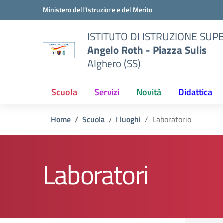
Vai ai contenuti
Vai al menu di navigazione
Vai al footer
Ministero dell'Istruzione e del Merito
ISTITUTO DI ISTRUZIONE SUP
Angelo Roth - Piazza Sulis
Alghero (SS)
Scuola
Servizi
Novità
Didattica
Home
Scuola
I luoghi
Laboratorio
Laboratori