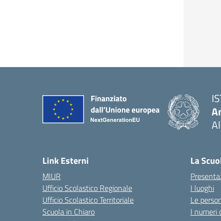
I
An
Al
— 
Link Esterni
La Scuo
MIUR
Presenta
Ufficio Scolastico Regionale
I luoghi
Ufficio Scolastico Territoriale
Le perso
Scuola in Chiaro
I numeri 