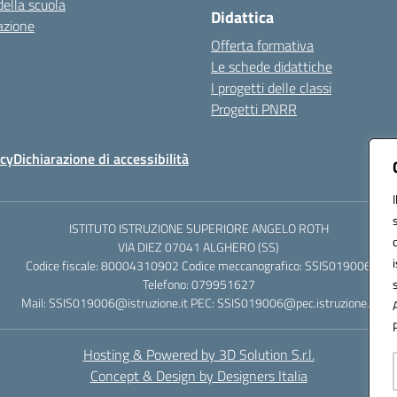
della scuola
Didattica
azione
Offerta formativa
Le schede didattiche
I progetti delle classi
Progetti PNRR
icy
Dichiarazione di accessibilità
ISTITUTO ISTRUZIONE SUPERIORE ANGELO ROTH
VIA DIEZ 07041 ALGHERO (SS)
Codice fiscale: 80004310902 Codice meccanografico: SSIS019006
Telefono: 079951627
Mail: SSIS019006@istruzione.it PEC: SSIS019006@pec.istruzione.it
Hosting & Powered by 3D Solution S.r.l.
Concept & Design by Designers Italia