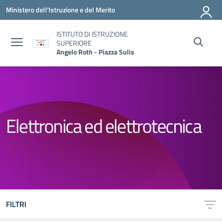
Vai ai contenuti
Vai al menu di navigazione
Vai al footer
Ministero dell'Istruzione e del Merito
ISTITUTO DI ISTRUZIONE
SUPERIORE
Angelo Roth - Piazza Sulis
Elettronica ed elettrotecnica
FILTRI