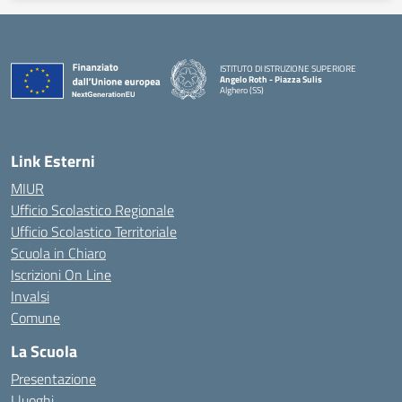
ISTITUTO DI ISTRUZIONE SUPERIORE
Angelo Roth - Piazza Sulis
Alghero (SS)
— Visita la pagina iniziale della scuola
Link Esterni
MIUR
Ufficio Scolastico Regionale
Ufficio Scolastico Territoriale
Scuola in Chiaro
Iscrizioni On Line
Invalsi
Comune
La Scuola
Presentazione
I luoghi