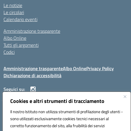
Le notizie
Le circolari
Calendario eventi
Amministrazione trasparente
Albo Online
Tutti gli argomenti
Codici
Amministrazione trasparente
Albo Online
Privacy Policy
Dichiarazione di accessibilità
Seguici su:
Cookies e altri strumenti di tracciamento
ISTITUTO ISTRUZIONE SUPERIORE ANGELO ROTH
Il nostro Istituto non utilizza strumenti di profilazione degli utenti -
VIA DIEZ 07041 ALGHERO (SS)
sono utilizzati esclusivamente cookies tecnici necessari al
Codice fiscale: 80004310902 Codice meccanografico: SSIS019006
corretto funzionamento del sito, alla fruibilità dei servizi
Telefono: 079951627