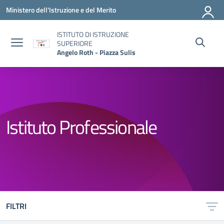
Vai ai contenuti
Vai al menu di navigazione
Vai al footer
Ministero dell'Istruzione e del Merito
ISTITUTO DI ISTRUZIONE
SUPERIORE
Angelo Roth - Piazza Sulis
Istituto Professionale
FILTRI